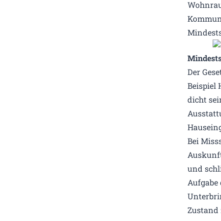
Wohnraum
Kommunen
Mindests
Mindest
Der Gese
Beispiel
dicht se
Ausstatt
Hauseing
Bei Miss
Auskunft
und schl
Aufgabe 
Unterbri
Zustand 