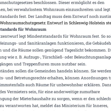
schutzgesetzes beschlossen. Dieser ermöglicht es den
, bei verwahrlostem Wohnraum einzuschreiten und legt
tandards fest. Der Landtag muss dem Entwurf noch zust
standards für Wohnraum
tzentwurf legt Mindeststandards für Wohnraum fest. So so
 Heizungs- und Sanitäranlagen funktionieren, die Gebäudeh
in und die Räume sollen genügend Tageslicht bekommen. D
ung wie z. B. Aufzugs-, Türschließ- oder Beleuchtungsanlag
ängen und Treppenfluren muss nutzbar sein.
ständen sollen die Gemeinden handeln können. Sie werde
s- und Betretungsrechte erhalten, können Anordnungen t
immstenfalls auch Räume für unbewohnbar erklären. Dann
des Vermieters sein, für eine anderweitige zumutbare
ngung der Mieterhaushalte zu sorgen, wenn er den schlech
zu verantworten hat, meldet das Ministerium für Inneres,