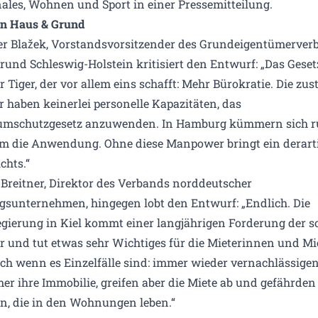
es, Wohnen und Sport in einer Pressemitteilung.
on Haus & Grund
r Blažek, Vorstandsvorsitzender des Grundeigentümerver
rund Schleswig-Holstein kritisiert den Entwurf: „Das Gesetz
 Tiger, der vor allem eins schafft: Mehr Bürokratie. Die zu
 haben keinerlei personelle Kapazitäten, das
mschutzgesetz anzuwenden. In Hamburg kümmern sich r
um die Anwendung. Ohne diese Manpower bringt ein derart
ichts.“
Breitner, Direktor des Verbands norddeutscher
unternehmen, hingegen lobt den Entwurf: „Endlich. Die
gierung in Kiel kommt einer langjährigen Forderung der s
r und tut etwas sehr Wichtiges für die Mieterinnen und Mi
ch wenn es Einzelfälle sind: immer wieder vernachlässige
er ihre Immobilie, greifen aber die Miete ab und gefährden 
, die in den Wohnungen leben.“