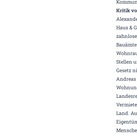
Kommunal
Kritik v
Alexande
Haus & G
zahnloser
Bauämter
Wohnrau
Stellen 
Gesetz n
Andreas 
Wohnungs
Landesre
Vermiete
Land. Au
Eigentüm
Menschen