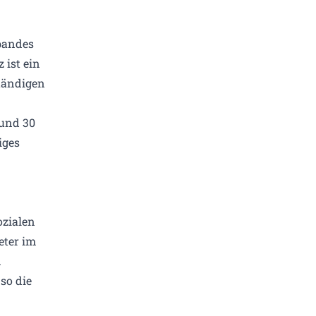
bandes
 ist ein
ständigen
und 30
iges
ozialen
eter im
n
so die