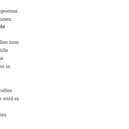
 gewisse
immen.
llen zum
ülle
ie
en in
n
reffen
 wird es
ten