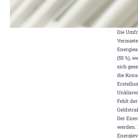
Die Umfra
Vermiete
Energiea
(55 %), 
sich ges
die Kons
Erstellu
Unklaren
Fehlt de
Geldstra
Der Ener
werden. 
Energiev