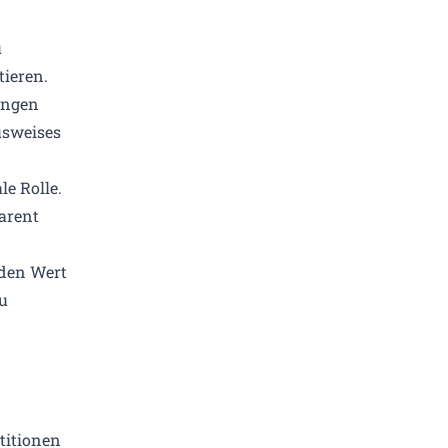
u
ieren.
ungen
usweises
e Rolle.
arent
 den Wert
u
titionen