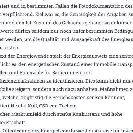
siert und in bestimmten Fällen die Fotodokumentation des
 verpflichtend. Ziel war es, die Genauigkeit der Angaben z
rn und den Ist-Zustand des Gebäudes genauer zu dokument
werte dürfen seitdem nur noch unter bestimmten Beding
t werden, um die Qualität und Aussagekraft des Energiea
rleisten.
ext der Energiewende spielt der Energieausweis eine zentral
licht es, den energetischen Zustand einer Immobilie transp
llen und Potenziale für Sanierungen und
ffizienzmaßnahmen zu identifizieren. Dies kann nicht nur
bilie steigern, sondern auch dazu anhalten, Maßnahmen z
n, welche langfristig die Betriebskosten senken können“,
ert Nicolai Kuß, CSO von Techem.
ches Marktumfeld durch starke Konkurrenz und hohe
ereitschaft
e Offenlegung des Energiebedarfs werden Anreize für Inves