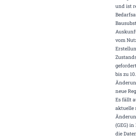
und ist r
Bedarfsa
Bausubst
Auskunft
vom Nutz
Erstellun
Zustands
geforder
bis zu 10
Änderung
neue Reg
Es fällt 
aktuelle
Änderung
(GEG) in
die Date