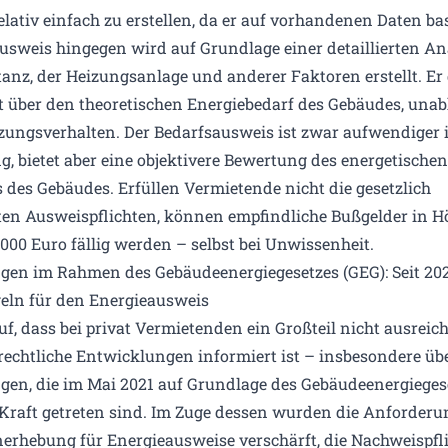
elativ einfach zu erstellen, da er auf vorhandenen Daten bas
usweis hingegen wird auf Grundlage einer detaillierten An
anz, der Heizungsanlage und anderer Faktoren erstellt. Er 
 über den theoretischen Energiebedarf des Gebäudes, una
ungsverhalten. Der Bedarfsausweis ist zwar aufwendiger 
g, bietet aber eine objektivere Bewertung des energetischen
 des Gebäudes. Erfüllen Vermietende nicht die gesetzlich
ten Ausweispflichten, können empfindliche Bußgelder in H
.000 Euro fällig werden – selbst bei Unwissenheit.
en im Rahmen des Gebäudeenergiegesetzes (GEG): Seit 202
eln für den Energieausweis
auf, dass bei privat Vermietenden ein Großteil nicht ausrei
 rechtliche Entwicklungen informiert ist – insbesondere üb
en, die im Mai 2021 auf Grundlage des Gebäudeenergieges
 Kraft getreten sind. Im Zuge dessen wurden die Anforder
nerhebung für Energieausweise verschärft, die Nachweispfl