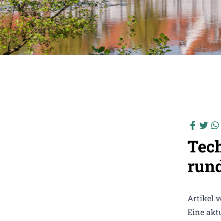
Tec
run
Artikel 
Eine akt