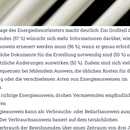
ge des Energiedienstleisters macht deutlich: Ein Großteil d
nden (57 %) wünscht sich mehr Informationen darüber, wie 
usweis erneuert werden muss (56 %), wann er genau erforde
welche Dokumente für die Erstellung notwendig sind (53 %) 
etzliche Änderungen auswirken (52 %). Zudem sind sich viel
equenzen bei fehlendem Ausweis, die üblichen Kosten für d
ng oder die verschiedenen Arten von Energieausweisen im
.
r richtige Energieausweis, drohen Vermietenden empfindlic
fen
gieausweis kann als Verbrauchs- oder Bedarfsausweis ausg
Der Verbrauchsausweis basiert auf dem tatsächlichen
erbrauch der Bewohnenden über einen Zeitraum von drei 