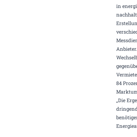
in energ
nachhalt
Erstellu
verschie
Messdien
Anbieter
Wechselb
gegenübe
Vermiete
84 Proze
Marktum
„Die Erg
dringend
benötige
Energiea