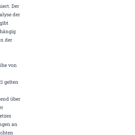
iert. Der
alyse der
gibt
bhängig
in der
öhe von
1 gelten
chend über
er
etzes
ungen an
ichten