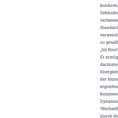
konkreti
Gebäudes
verbesse
Standard
verwende
zu gewäh
„Im Kont
Er ermög
darzuste
Energiee
der Immo
ergreife
kommenti
Dynamis
Wechselb
Durch di