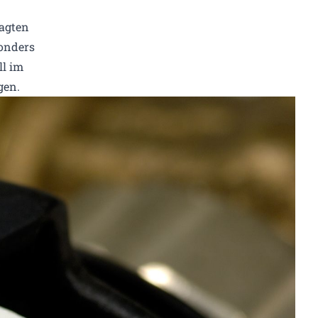
ragten
sonders
ll im
gen.