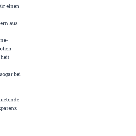
für einen
tern aus
ine-
hohen
heit
sogar bei
mietende
sparenz