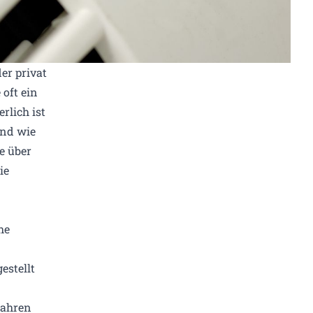
er privat
oft ein
rlich ist
und wie
e über
ie
he
estellt
Jahren