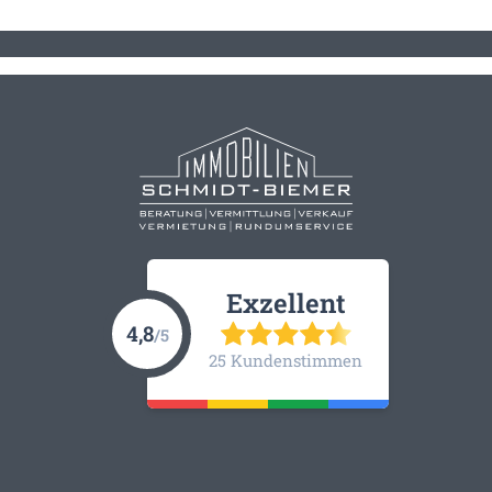
Exzellent
4,8
/5
25 Kundenstimmen