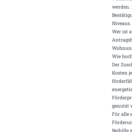
werden. 
Bestätig
Niveaus.
Wer ist 
Antragsbe
Wohnung
Wie hoch
Der Zusc
Kosten j
förderfäh
energeti
Förderpr
genutzt 
Für alle 
Förderun
Beihilfe 