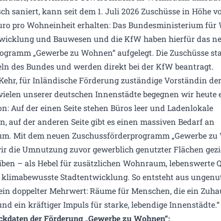
ch saniert, kann seit dem 1. Juli 2026 Zuschüsse in Höhe vo
uro pro Wohneinheit erhalten: Das Bundesministerium für
wicklung und Bauwesen und die KfW haben hierfür das n
ogramm „Gewerbe zu Wohnen“ aufgelegt. Die Zuschüsse s
eln des Bundes und werden direkt bei der KfW beantragt.
Kehr, für Inländische Förderung zuständige Vorständin de
n vielen unserer deutschen Innenstädte begegnen wir heute
n: Auf der einen Seite stehen Büros leer und Ladenlokale
n, auf der anderen Seite gibt es einen massiven Bedarf an
m. Mit dem neuen Zuschussförderprogramm „Gewerbe zu
ir die Umnutzung zuvor gewerblich genutzter Flächen gezi
iben – als Hebel für zusätzlichen Wohnraum, lebenswerte Q
 klimabewusste Stadtentwicklung. So entsteht aus ungenu
ein doppelter Mehrwert: Räume für Menschen, die ein Zuha
nd ein kräftiger Impuls für starke, lebendige Innenstädte.“
ckdaten der Förderung „Gewerbe zu Wohnen“: