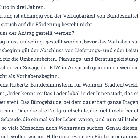
Euro in drei Jahren.
erung ist abhängig von der Verfügbarkeit von Bundesmittel
spruch auf die Förderung besteht nicht.
s der Antrag gestellt werden?
ag muss unbedingt gestellt werden,
bevor
das Vorhaben star
s­beginn gilt der Abschluss von Lieferungs- und oder Leis
n für die Umbau­arbeiten. Planungs- und Beratungs­leistun
chon vor Zusage der KfW in Anspruch genommen werden.
icht als Vorhabensbeginn.
ena Hubertz, Bundesministerin für Wohnen, Stadtentwick
: „Jeder kennt es: Das Ladenlokal in der Innenstadt, das se
eer steht. Das Bürogebäude, bei dem dauerhaft ganze Etage
t sind. Oder die alte Dorfgrundschule, die nicht mehr benöt
 Gebäude, die einmal voller Leben waren, und nun stillsteh
 so viele Menschen nach Wohnraum suchen. Genau diesen
uch wollen wir mit Hilfe unseres neuen Förderprogramms