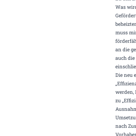
Was wird
Geförder
beheizte
muss min
förderfä
an die g
auch di
einschli
Die neu 
„Effizie
werden, 
zu „Effi
Ausnahme
Umsetzu
nach Zus
Vorhaben