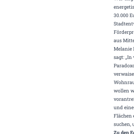
energetis
30.000 E
Stadtent
Förderpr
aus Mitt
Melanie 
sagt: „I
Paradoxo
verwaise
Wohnrau
wollen w
vorantre
und eine
Flächen 
suchen, u
Zu den E