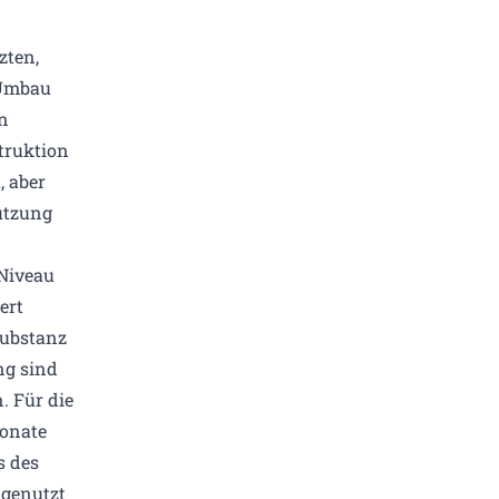
zten,
 Umbau
n
truktion
 aber
utzung
Niveau
ert
substanz
ng sind
 Für die
onate
s des
 genutzt