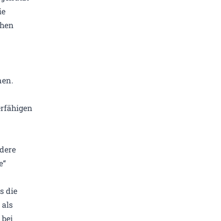
ie
chen
en.
erfähigen
dere
e“
s die
 als
 bei