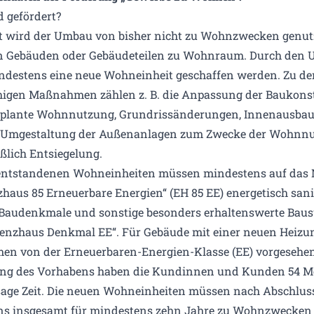
 gefördert?
t wird der Umbau von bisher nicht zu Wohnzwecken genut
n Gebäuden oder Gebäudeteilen zu Wohnraum. Durch den
destens eine neue Wohneinheit geschaffen werden. Zu de
higen Maßnahmen zählen z. B. die Anpassung der Baukons
eplante Wohnnutzung, Grundrissänderungen, Innenausbau,
e Umgestaltung der Außenanlagen zum Zwecke der Wohnn
eßlich Entsiegelung.
entstandenen Wohneinheiten müssen mindestens auf das 
nzhaus 85 Erneuerbare Energien“ (EH 85 EE) energetisch sani
Baudenkmale und sonstige besonders erhaltenswerte Bau
zienzhaus Denkmal EE“. Für Gebäude mit einer neuen Heizu
n von der Erneuerbaren-Energien-Klasse (EE) vorgesehen.
ng des Vorhabens haben die Kundinnen und Kunden 54 M
age Zeit. Die neuen Wohn­einheiten müssen nach Abschlus
s insgesamt für mindestens zehn Jahre zu Wohn­­zwecken