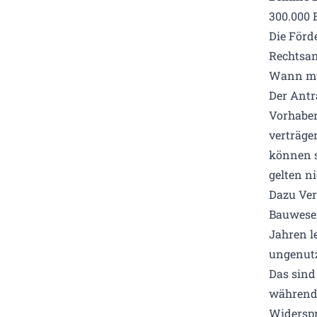
300.000 
Die Förd
Rechtsan
Wann mus
Der Antr
Vorhaben
verträge
können s
gelten n
Dazu Ver
Bauwesen
Jahren l
ungenutz
Das sind
während
Widerspr