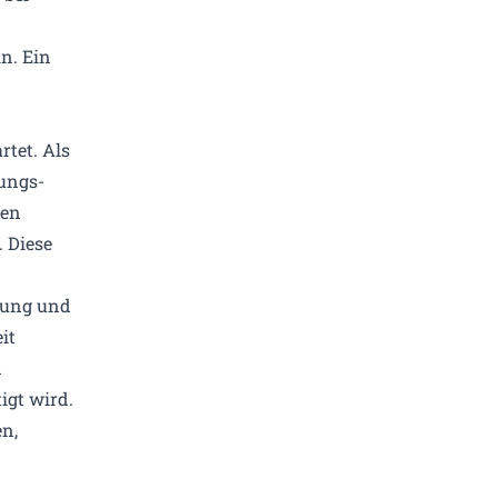
n. Ein
tet. Als
tungs­
gen
 Diese
lung und
it
n
igt wird.
en,