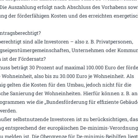
Die Auszahlung erfolgt nach Abschluss des Vorhabens sow
ung der förderfähigen Kosten und des erreichten energetis
antragsberechtigt?
rechtigt sind alle Investoren – also z. B. Privatpersonen,
seigentümergemeinschaften, Unternehmen oder Kommun
 ist der Fördersatz?
huss beträgt 30 Prozent auf maximal 100.000 Euro der förd
e Wohneinheit, also bis zu 30.000 Euro je Wohneinheit. Als
ig gelten die Kosten für den Umbau, jedoch nicht für die
sche Sanierung der Wohneinheiten. Hierfür können z. B. an
ogrammen wie die „Bundesförderung für effiziente Gebäud
werden.
außer selbstnutzende Investoren ist zu berücksichtigen, das
g entsprechend der europäischen De-minimis-Verordnung
zu melden ist. Die Obergrenze für De-minimis-Beihilfen liegt