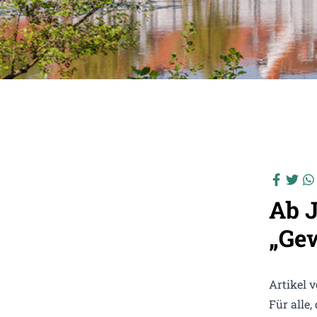
Ab J
„Ge
Artikel 
Für alle