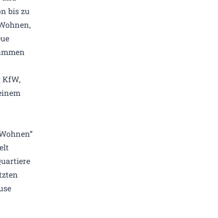
n bis zu
 Wohnen,
eue
tammen
r KfW,
 einem
 Wohnen“
elt
uartiere
tzten
use